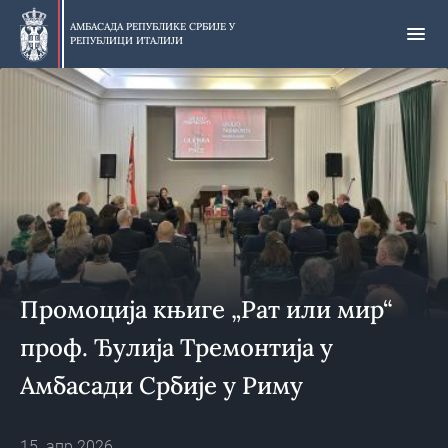
Прескочи
на
АМБАСАДА РЕПУБЛИКЕ СРБИЈЕ У
РЕПУБЛИЦИ ИТАЛИЈИ
главни
део
Промоција књиге „Рат или мир“
проф. Ђулија Тремонтија у
Амбасади Србије у Риму
15. апр 2026.