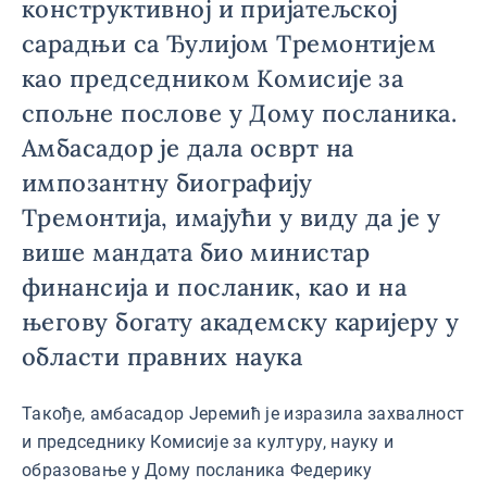
конструктивној и пријатељској
сарадњи са Ђулијом Тремонтијем
као председником Комисије за
спољне послове у Дому посланика.
Амбасадор је дала осврт на
импозантну биографију
Тремонтија, имајући у виду да је у
више мандата био министар
финансија и посланик, као и на
његову богату академску каријеру у
области правних наука
Такође, амбасадор Јеремић је изразила захвалност
и председнику Комисије за културу, науку и
образовање у Дому посланика Федерику