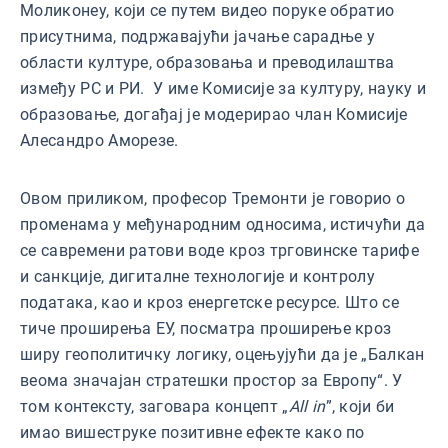
Моликонеу, који се путем видео поруке обратио
присутнима, подржавајући јачање сарадње у
области културе, образовања и преводилаштва
између РС и РИ. У име Комисије за културу, науку и
образовање, догађај је модерирао члан Комисије
Алесандро Аморезе.
Овом приликом, професор Тремонти је говорио о
променама у међународним односима, истичући да
се савремени ратови воде кроз трговинске тарифе
и санкције, дигиталне технологије и контролу
података, као и кроз енергетске ресурсе. Што се
тиче проширења ЕУ, посматра проширење кроз
ширу геополитичку логику, оцењујући да је „Балкан
веома значајан стратешки простор за Европу“. У
том контексту, заговара концепт „
All
in
”, који би
имао вишеструке позитивне ефекте како по