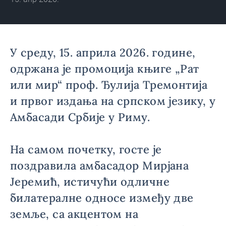
У среду, 15. априла 2026. године,
одржана је промоција књиге „Рат
или мир“ проф. Ђулија Тремонтија
и првог издања на српском језику, у
Амбасади Србије у Риму.
На самом почетку, госте је
поздравила амбасадор Мирјана
Јеремић, истичући одличне
билатералне односе између две
земље, са акцентом на