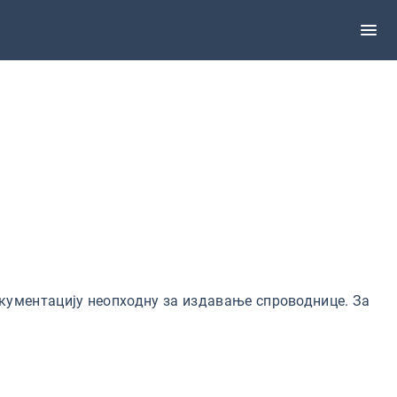
кументацију неопходну за издавање спроводнице. За