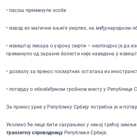
• пасош преминуле особе
• извод из матичне књиге умрлих, на међународном об
• извештај лекара о узроку смрти – неопходно је да 
преминуло од заразне болести није наведена у извешт
• дозволу за пренос посмртних остатака из иностранст
• потврду о обезбеђеном гробном месту у Републици 
За пренос урне у Републику Србију потребна је и потв
Уколико ће лице бити сахрањено у некој трећој земљи
транзитну спроводницу
Републике Србије.