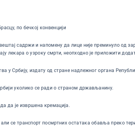
расцу, по бечкој конвенцији
извештај садржи и напомену да лице није преминуло од за
ају лекара о узроку смрти, неопходно је приложити дода
ва у Србију, издату од стране надлежног органа Републи
Србији уколико се ради о страном држављанину.
рда да је извршена кремација.
 али се транспорт посмртних остатака обавља преко тери