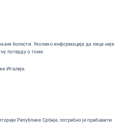
разне болести. Уколико информација да лице није
тну потврду о томе.
ке Италије.
торије Републике Србије, потребно је прибавити