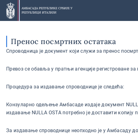
Прескочи
на
АМБАСАДА РЕПУБЛИКЕ СРБИЈЕ У
РЕПУБЛИЦИ ИТАЛИЈИ
главни
део
Пренос посмртних остатака
Спроводница је документ који служи за пренос посмрт
Превоз се обавља у пратњи агенције регистроване за п
Процедура за издавање спроводнице је следећа:
Конзуларно одељење Амбасаде издаје документ NULLA
издавање NULLA OSTA потребно је доставити копију п
За издавање спроводнице неопходно је у Амбасаду до