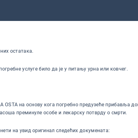
них остатака.
огребне услуге било да је у питању урна или ковчег.
 OSTA на основу кога погребно предузеће прибавља до
асоша преминуле особе и лекарску потврду о смрти.
нети на увид оригинал следећих докумената: