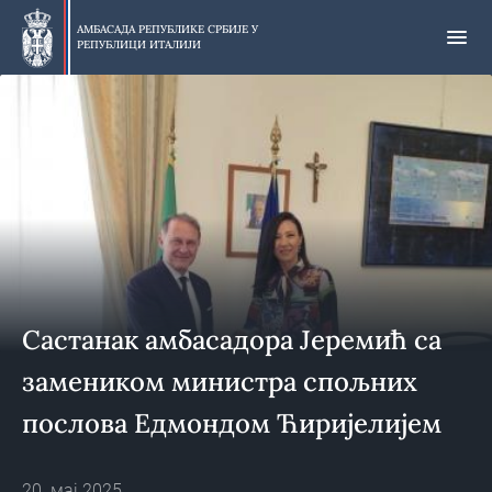
Прескочи
на
АМБАСАДА РЕПУБЛИКЕ СРБИЈЕ У
РЕПУБЛИЦИ ИТАЛИЈИ
главни
део
Састанак амбасадора Јеремић са
замеником министра спољних
послова Едмондом Ћиријелијем
20. мај 2025.