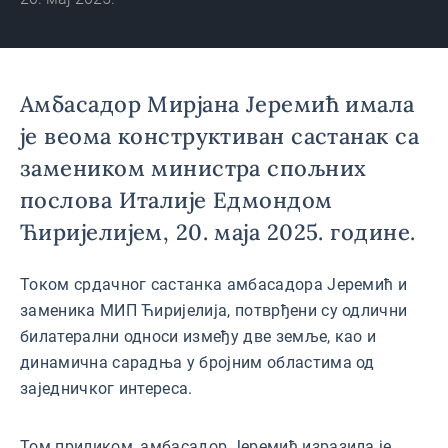
Амбасадор Мирјана Јеремић имала
је веома конструктиван састанак са
замеником министра спољних
послова Италије Едмондом
Ћиријелијем, 20. маја 2025. године.
Током срдачног састанка амбасадора Јеремић и
заменика МИП Ћиријелија, потврђени су одлични
билатерални односи између две земље, као и
динамична сарадња у бројним областима од
заједничког интереса.
Том приликом, амбасадор Јеремић изразила је